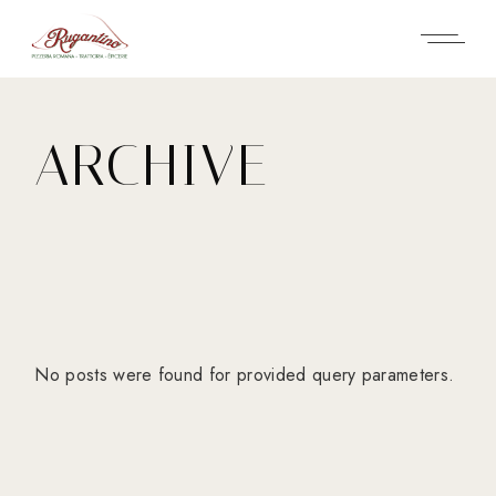
Skip
to
the
content
ARCHIVE
No posts were found for provided query parameters.