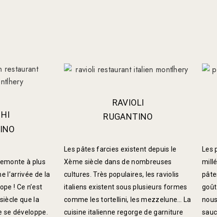
RAVIOLI
HI
RUGANTINO
INO
Les pâtes farcies existent depuis le
Les 
 remonte à plus
Xème siècle dans de nombreuses
mill
 l’arrivée de la
cultures. Très populaires, les raviolis
pâte
pe ! Ce n’est
italiens existent sous plusieurs formes
goût
siècle que la
comme les tortellini, les mezzelune… La
nous
e se développe.
cuisine italienne regorge de garniture
sauc