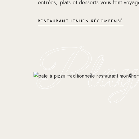
entrées, plats et desserts vous font voya
RESTAURANT ITALIEN RÉCOMPENSÉ
Play
Play